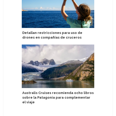
Detallan restricciones para uso de
Royal Ca
drones en compañías de cruceros
social e
estatale
Australis Cruises recomienda ocho libros
sobre la Patagonia para complementar
Nuevo Me
el viaje
platos y 