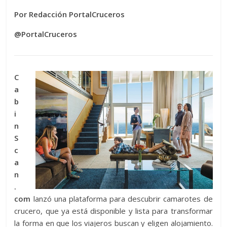
Por Redacción PortalCruceros
@PortalCruceros
C
a
b
i
n
S
c
a
n
.
com
lanzó una plataforma para descubrir camarotes de
crucero, que ya está disponible y lista para transformar
la forma en que los viajeros buscan y eligen alojamiento.