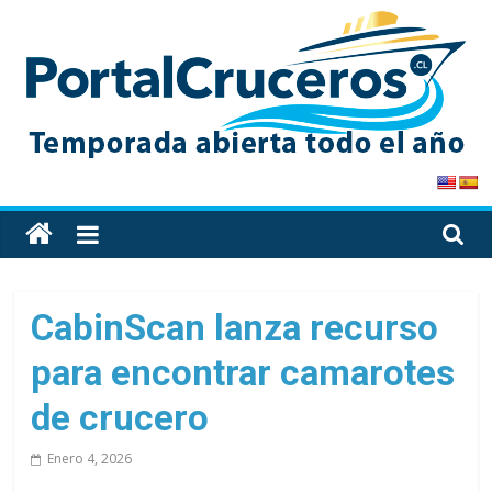
Skip
to
content
PortalCruceros
Toda
la
información
de
CabinScan lanza recurso
cruceros
para encontrar camarotes
en
un
de crucero
solo
sitio
Enero 4, 2026