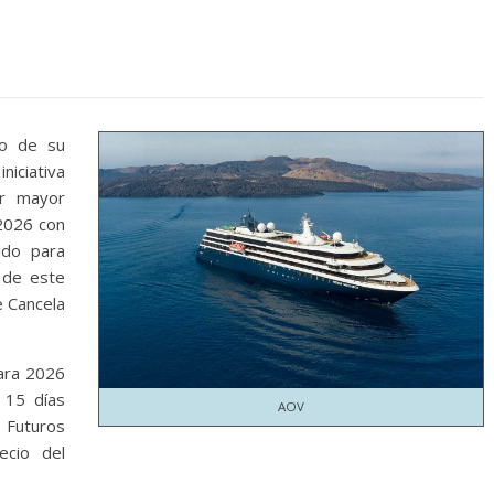
to de su
iciativa
ar mayor
 2026 con
ido para
 de este
e Cancela
para 2026
 15 días
AOV
a Futuros
ecio del