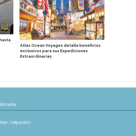
 hasta
Atlas Ocean Voyages detalla beneficios
Cae pasarel
exclusivos para sus Expediciones
dejar Perfe
Extraordinarias
ltimedia
l Mar, Valparaíso