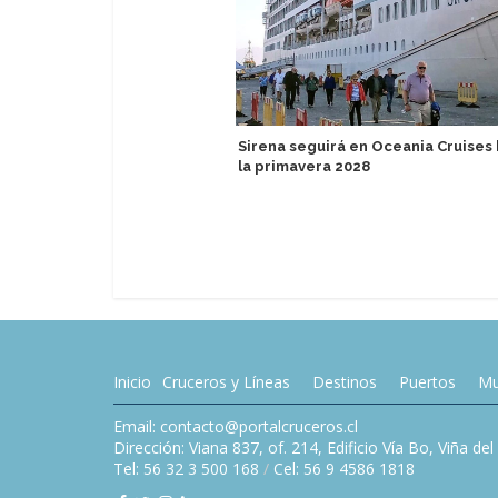
Sirena seguirá en Oceania Cruises
la primavera 2028
Inicio
Cruceros y Líneas
Destinos
Puertos
Mu
Email: contacto@portalcruceros.cl
Dirección: Viana 837, of. 214, Edificio Vía Bo, Viña de
Tel: 56 32 3 500 168
/
Cel: 56 9 4586 1818