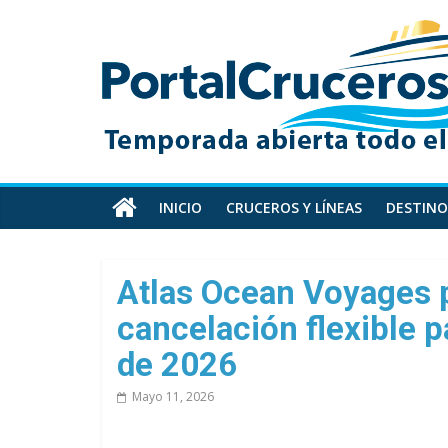
Skip
PortalCruceros
to
content
Toda
la
información
de
cruceros
en
INICIO
CRUCEROS Y LÍNEAS
DESTINO
un
solo
sitio
Atlas Ocean Voyages 
cancelación flexible 
de 2026
Mayo 11, 2026