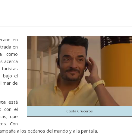
erano en
ntrada en
a
como
os acerca
 turistas
e bajo el
el mar de
sta
está
o con el
Costa Cruceros
anas, que
cos. Con
 campaña a los océanos del mundo y a la pantalla.