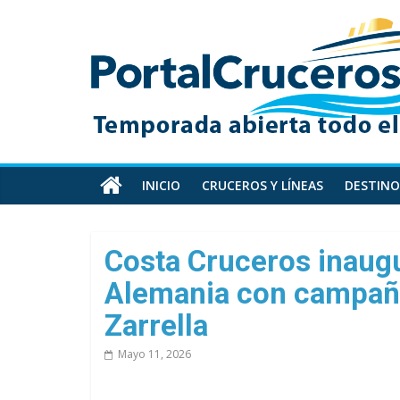
Skip
PortalCruceros
to
content
Toda
la
información
de
cruceros
en
INICIO
CRUCEROS Y LÍNEAS
DESTINO
un
solo
sitio
Costa Cruceros inaug
Alemania con campaña
Zarrella
Mayo 11, 2026