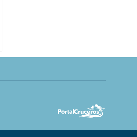
Cabo Verde: TUI Care Foundation 
uises define mejores puertos
proyectos adicionales en isla de S
para cruceros en barcos