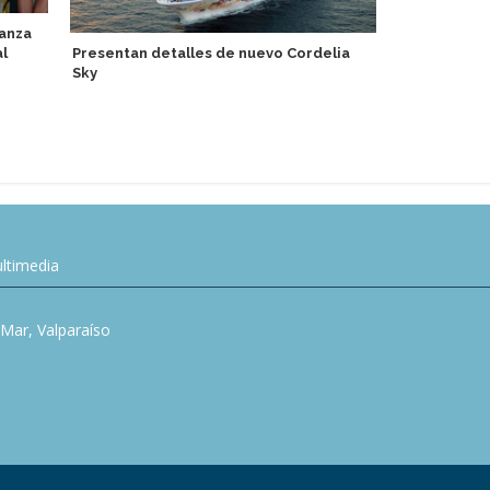
lanza
al
Presentan detalles de nuevo Cordelia
Windstar Cr
Sky
del Caribe 
pequeños
ltimedia
l Mar, Valparaíso