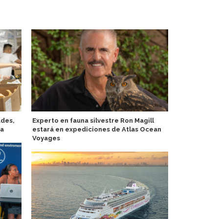
ades,
Experto en fauna silvestre Ron Magill
Australis C
da
estará en expediciones de Atlas Ocean
sobre la Pa
Voyages
el viaje