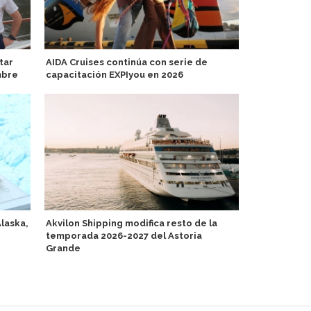
tar
AIDA Cruises continúa con serie de
Crystal pre
mbre
capacitación EXPIyou en 2026
familia y al 
Grace
Alaska,
Akvilon Shipping modifica resto de la
temporada 2026-2027 del Astoria
Excellence 
Grande
contará con 