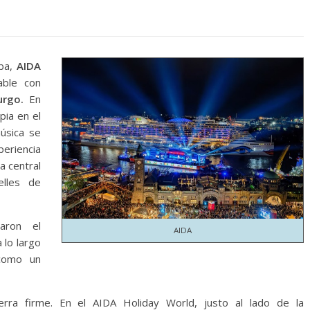
ba,
AIDA
able con
rgo.
En
pia en el
úsica se
eriencia
a central
elles de
aron el
AIDA
 lo largo
omo un
rra firme. En el AIDA Holiday World, justo al lado de la