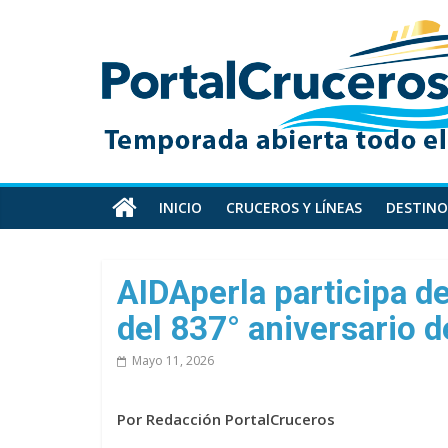
Skip
PortalCruceros
to
content
Toda
la
información
de
cruceros
en
INICIO
CRUCEROS Y LÍNEAS
DESTINO
un
solo
sitio
AIDAperla participa d
del 837° aniversario 
Mayo 11, 2026
Por Redacción PortalCruceros