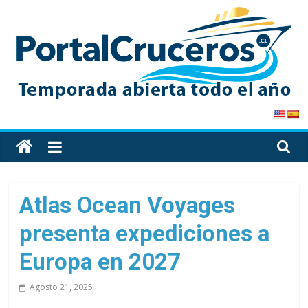
Skip
to
content
PortalCruceros
Toda
la
información
de
Atlas Ocean Voyages
cruceros
presenta expediciones a
en
un
Europa en 2027
solo
sitio
Agosto 21, 2025