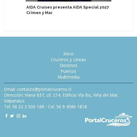
MSC Cruc
AIDA Cruises presenta AIDA Special 2027
cargo en
Crimen y Mar
Cliente y
Inicio
Cruceros y Líneas
Destinos
Puertos
Multimedia
Email: contacto@portalcruceros.cl
Dirección: Viana 837, of. 214, Edificio Vía Bo, Viña del Mar,
Valparaíso
Tel: 56 32 3 500 168
/
Cel: 56 9 4586 1818