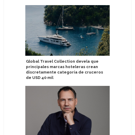
Global Travel Collection devela que
Nueva co
principales marcas hoteleras crean
descubri
discretamente categoría de cruceros
destinos
de USD 40 mil