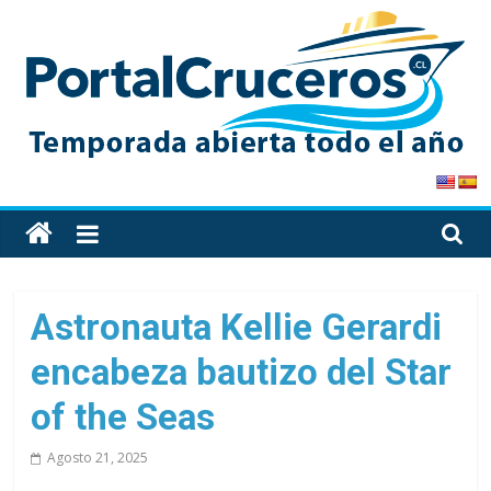
Skip
to
content
PortalCruceros
Toda
la
información
de
Astronauta Kellie Gerardi
cruceros
encabeza bautizo del Star
en
un
of the Seas
solo
sitio
Agosto 21, 2025