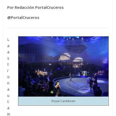
Por Redacción PortalCruceros
@PortalCruceros
L
a
a
s
t
r
o
n
a
u
t
Royal Caribbean
a
in