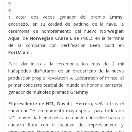
e
e
t,
actor dos veces ganador del premio
Emmy,
encabezó, en su calidad de padrino de la nave, la
ceremonia de nombramiento del nuevo
Norwegian
Aqua,
de
Norwegian Cruise Line (NCL),
en la terminal
de la compañía con certificación Leed Gold en
PortMiami.
Para dar inicio a la ceremonia, los más de 2 mil
huéspedes disfrutaron de un preestreno de la nueva
producción propia Revolution: A Celebration of Prince, el
primer concierto teatral del mundo en honor al cantante,
ganador de múltiples premios
Grammy.
El
presidente de NCL, David J. Herrera,
señaló tras el
show que “es un momento muy especial para todos en
NCL: damos la bienvenida a un nuevo e increíble barco a
nuestra flota con el bautizo del impresionante y
emocionante Norwegian Aqua. Lo hacemos junto a su