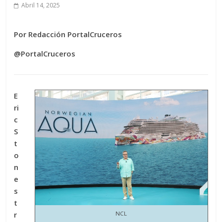
Abril 14, 2025
Por Redacción PortalCruceros
@PortalCruceros
E
ri
c
S
t
o
n
e
s
t
r
NCL