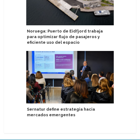
Noruega: Puerto de Eidfjord trabaja
Emerald 
para optimizar flujo de pasajeros y
"bote fa
eficiente uso del espacio
Atlas Oce
Sernatur define estrategia hacia
los pasos
mercados emergentes