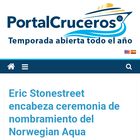
Skip
to
content
PortalCruceros
Toda
la
información
de
Eric Stonestreet
cruceros
encabeza ceremonia de
en
un
nombramiento del
solo
sitio
Norwegian Aqua