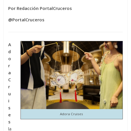
Por Redacción PortalCruceros
@PortalCruceros
A
d
o
r
a
C
r
u
i
s
e
Adora Cruises
s
la