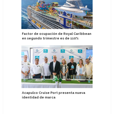
Factor de ocupación de Royal Caribbean
Brasil re
en segundo trimestre es de 110%
turistas 
semestr
Acapulco Cruise Port presenta nueva
identidad de marca
Aprueban
atención