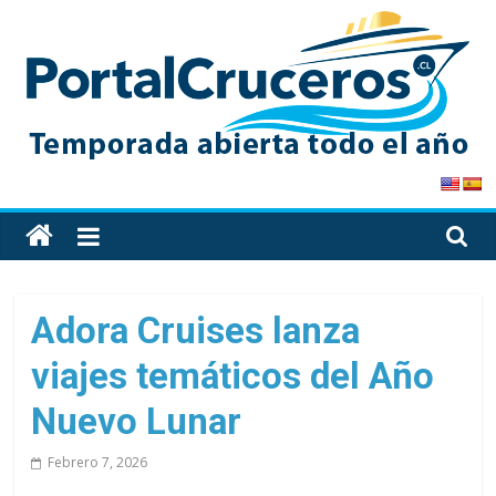
Skip
to
content
PortalCruceros
Toda
la
información
de
Adora Cruises lanza
cruceros
viajes temáticos del Año
en
un
Nuevo Lunar
solo
sitio
Febrero 7, 2026