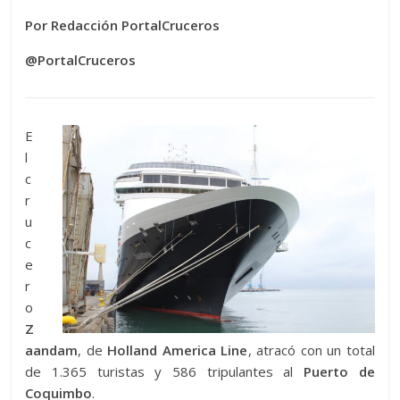
Por Redacción PortalCruceros
@PortalCruceros
E
l
c
r
u
c
e
r
o
Z
aandam
, de
Holland America Line
, atracó con un total
de 1.365 turistas y 586 tripulantes al
Puerto de
Coquimbo
.