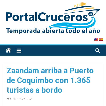
Skip
to
content
PortalCruceros
Toda
la
información
de
Zaandam arriba a Puerto
cruceros
de Coquimbo con 1.365
en
un
turistas a bordo
solo
sitio
Octubre 26, 2023