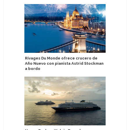
Rivages Du Monde ofrece crucero de
MSC Cruc
Año Nuevo con pianista Astrid Stockman
campaña 
a bordo
Brasil