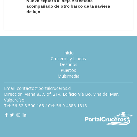
Nuevo Explora III deja Barcelona
Centro d
acompañado de otro barco de la naviera
inaugura 
de lujo
libre
Inicio
Cruceros y Líneas
Destinos
Puertos
Multimedia
Email: contacto@portalcruceros.cl
Dirección: Viana 837, of. 214, Edificio Vía Bo, Viña del Mar,
Valparaíso
Tel: 56 32 3 500 168
/
Cel: 56 9 4586 1818