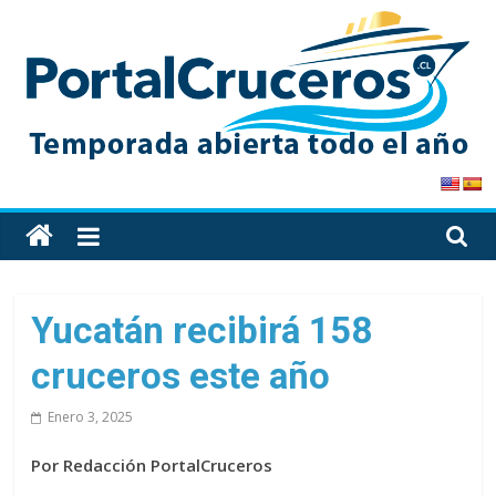
Skip
to
content
PortalCruceros
Toda
la
información
de
Yucatán recibirá 158
cruceros
cruceros este año
en
un
Enero 3, 2025
solo
sitio
Por Redacción PortalCruceros