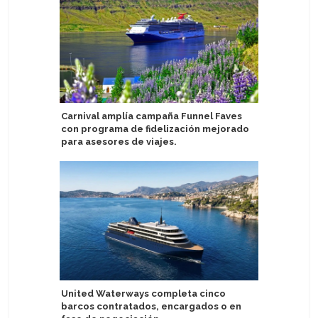
Carnival amplía campaña Funnel Faves
Disney C
con programa de fidelización mejorado
Corporat
para asesores de viajes.
de acceso
United Waterways completa cinco
Hapag-Ll
barcos contratados, encargados o en
2027 en t