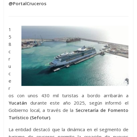
@PortalCruceros
1
5
8
c
r
u
c
e
r
os con unos 430 mil turistas a bordo arribarán a
Yucatán
durante este año 2025, según informó el
Gobierno local, a través de la
Secretaría de Fomento
Turístico (Sefotur)
.
La entidad destacó que la dinámica en el segmento de
turismo de cruceros permite la creación de nuevos