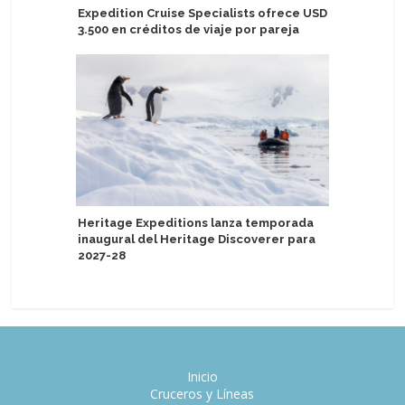
Expedition Cruise Specialists ofrece USD
Presenta
3.500 en créditos de viaje por pareja
en hotel
del Asuka
Heritage Expeditions lanza temporada
inaugural del Heritage Discoverer para
Excellen
2027-28
contará c
Inicio
Cruceros y Líneas