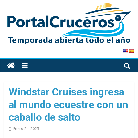
Skip
to
content
PortalCruceros
Toda
la
información
de
Windstar Cruises ingresa
cruceros
al mundo ecuestre con un
en
un
caballo de salto
solo
sitio
Enero 24, 2025