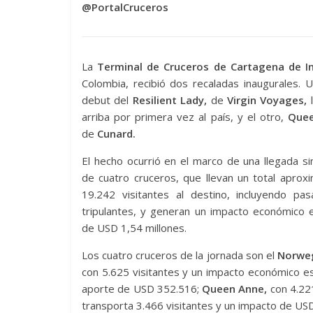
@PortalCruceros
La
Terminal de Cruceros de Cartagena de In
Colombia, recibió dos recaladas inaugurales. 
debut del
Resilient Lady,
de
Virgin Voyages,
l
arriba por primera vez al país, y el otro,
Quee
de
Cunard.
El hecho ocurrió en el marco de una llegada s
de cuatro cruceros, que llevan un total apro
19.242 visitantes al destino, incluyendo pas
tripulantes, y generan un impacto económico 
de USD 1,54 millones.
Los cuatro cruceros de la jornada son el
Norweg
con 5.625 visitantes y un impacto económico 
aporte de USD 352.516;
Queen Anne,
con 4.22
transporta 3.466 visitantes y un impacto de US