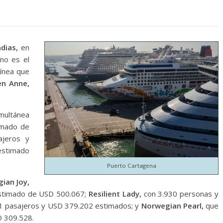
dias,
en
Uno es el
ínea que
n Anne,
imultánea
ximado de
ajeros y
estimado
Puerto Cartagena
ian Joy,
estimado de USD 500.067;
Resilient Lady,
con 3.930 personas y
1 pasajeros y USD 379.202 estimados; y
Norwegian Pearl,
que
D 309.528.