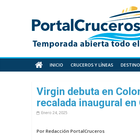
Skip
PortalCruceros
to
content
Toda
la
información
de
cruceros
en
INICIO
CRUCEROS Y LÍNEAS
DESTINO
un
solo
sitio
Virgin debuta en Col
recalada inaugural en
Enero 24, 2025
Por Redacción PortalCruceros