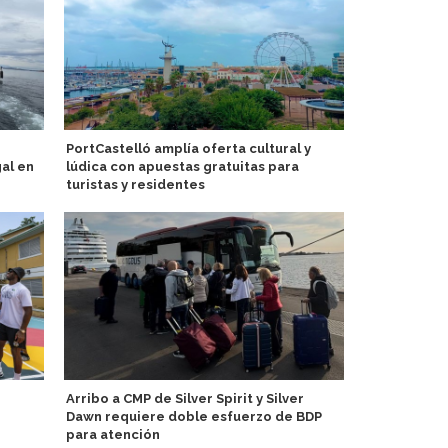
PortCastelló amplía oferta cultural y
Crystal nomb
al en
lúdica con apuestas gratuitas para
para dirigir
turistas y residentes
MSC Crucero
Arribo a CMP de Silver Spirit y Silver
temporada d
Dawn requiere doble esfuerzo de BDP
para atención