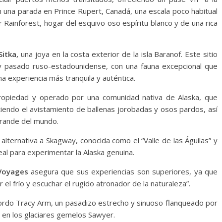
n una parada en Prince Rupert, Canadá, una escala poco habitual
Rainforest, hogar del esquivo oso espíritu blanco y de una rica
itka,
una joya en la costa exterior de la isla Baranof. Este sitio
t y pasado ruso-estadounidense, con una fauna excepcional que
una experiencia más tranquila y auténtica.
propiedad y operado por una comunidad nativa de Alaska, que
mitiendo el avistamiento de ballenas jorobadas y osos pardos, así
grande del mundo.
 alternativa a Skagway, conocida como el “Valle de las Águilas” y
eal para experimentar la Alaska genuina.
 Voyages
asegura que sus experiencias son superiores, ya que
r el frío y escuchar el rugido atronador de la naturaleza”.
Fiordo Tracy Arm, un pasadizo estrecho y sinuoso flanqueado por
en los glaciares gemelos Sawyer.