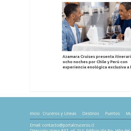
Azamara Cruises presenta itinerar
ocho noches por Chile y Perú con
experiencia enológica exclusiva a
Inicio
Cruceros y Líneas
Destinos
Puertos
Mu
Email: contacto@portalcruceros.cl
Dirección: Viana 837, of. 214, Edificio Vía Bo, Viña de