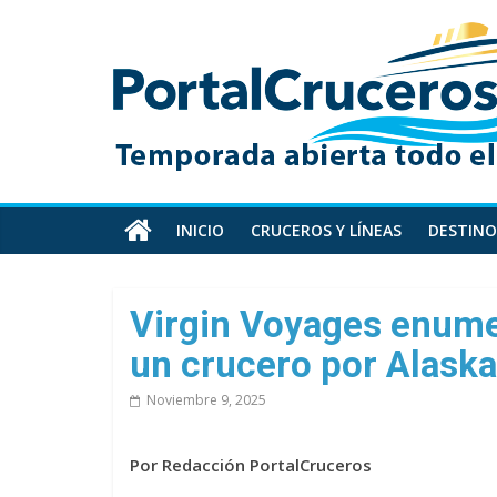
Skip
PortalCruceros
to
content
Toda
la
información
de
cruceros
en
INICIO
CRUCEROS Y LÍNEAS
DESTINO
un
solo
sitio
Virgin Voyages enumer
un crucero por Alask
Noviembre 9, 2025
Por Redacción PortalCruceros