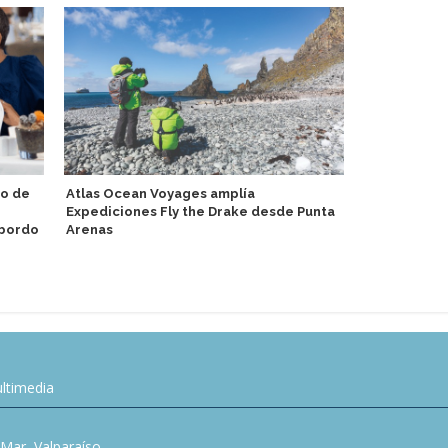
io de
Atlas Ocean Voyages amplía
Expediciones Fly the Drake desde Punta
Viking reve
 bordo
Arenas
barcos oce
ltimedia
l Mar, Valparaíso