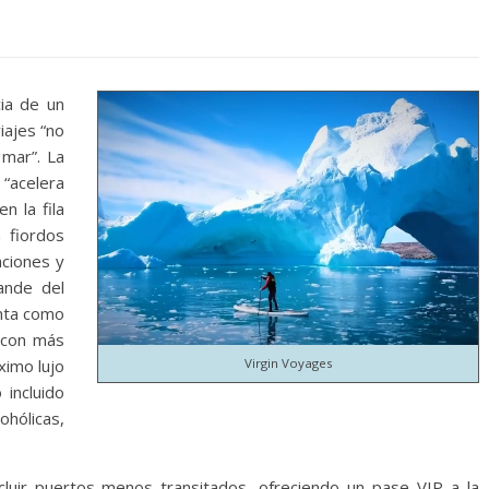
cia de un
iajes “no
mar”. La
 “acelera
n la fila
 fiordos
aciones y
ande del
nta como
, con más
ximo lujo
Virgin Voyages
 incluido
hólicas,
ncluir puertos menos transitados, ofreciendo un pase VIP a la