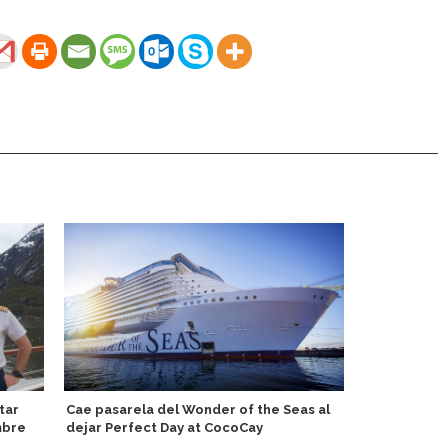
tar
Cae pasarela del Wonder of the Seas al
Centro de v
mbre
dejar Perfect Day at CocoCay
inaugura Ast
libre