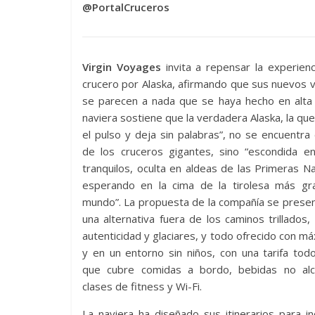
@PortalCruceros
Virgin Voyages
invita a repensar la experien
crucero por Alaska, afirmando que sus nuevos v
se parecen a nada que se haya hecho en alta 
naviera sostiene que la verdadera Alaska, la que
el pulso y deja sin palabras”, no se encuentra e
de los cruceros gigantes, sino “escondida en
tranquilos, oculta en aldeas de las Primeras N
esperando en la cima de la tirolesa más gr
mundo”. La propuesta de la compañía se prese
una alternativa fuera de los caminos trillados
autenticidad y glaciares, y todo ofrecido con má
y en un entorno sin niños, con una tarifa todo
que cubre comidas a bordo, bebidas no alco
clases de fitness y Wi-Fi.
La naviera ha diseñado sus itinerarios para i