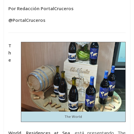
Por Redacción PortalCruceros
@PortalCruceros
T
h
e
The World
World, Residences at Sea,
está presentando The