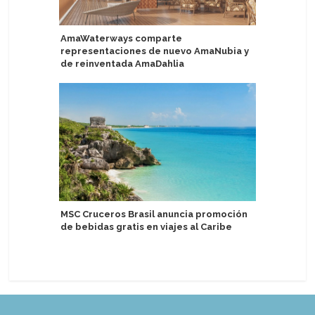
AmaWaterways comparte
Seychell
representaciones de nuevo AmaNubia y
enfoque 
de reinventada AmaDahlia
sostenibl
MSC Cruceros Brasil anuncia promoción
Tarragon
de bebidas gratis en viajes al Caribe
comercia
Fleming