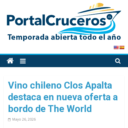
Skip
to
content
PortalCruceros
Toda
la
información
de
Vino chileno Clos Apalta
cruceros
destaca en nueva oferta a
en
un
bordo de The World
solo
sitio
Mayo 26, 2026