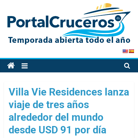
Skip
to
content
PortalCruceros
Toda
la
información
de
Villa Vie Residences lanza
cruceros
viaje de tres años
en
un
alrededor del mundo
solo
sitio
desde USD 91 por día