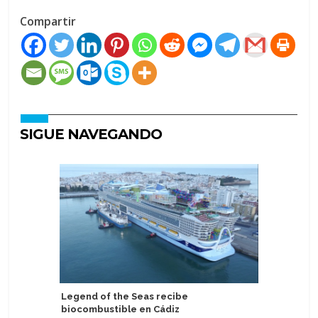
Compartir
SIGUE NAVEGANDO
Legend of the Seas recibe
Fedetur 
biocombustible en Cádiz
de ruta p