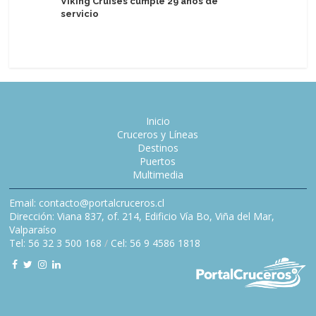
Viking Cruises cumple 29 años de
Italia: C
servicio
energía e
Inicio
Cruceros y Líneas
Destinos
Puertos
Multimedia
Email: contacto@portalcruceros.cl
Dirección: Viana 837, of. 214, Edificio Vía Bo, Viña del Mar,
Valparaíso
Tel: 56 32 3 500 168
/
Cel: 56 9 4586 1818