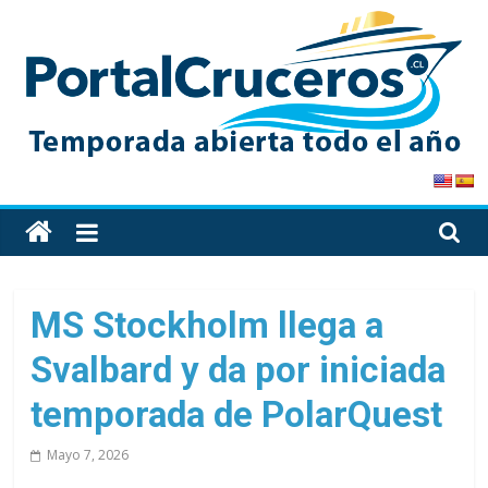
Skip
to
content
PortalCruceros
Toda
la
información
de
MS Stockholm llega a
cruceros
Svalbard y da por iniciada
en
un
temporada de PolarQuest
solo
sitio
Mayo 7, 2026