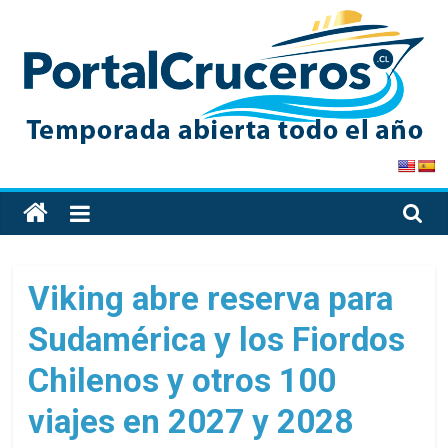
Skip
to
content
PortalCruceros
Toda
la
información
de
Viking abre reserva para
cruceros
Sudamérica y los Fiordos
en
un
Chilenos y otros 100
solo
sitio
viajes en 2027 y 2028