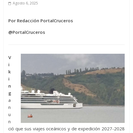
Agosto 6, 2025
Por Redacción PortalCruceros
@PortalCruceros
V
i
k
i
n
g
a
n
u
n
ció que sus viajes oceánicos y de expedición 2027-2028