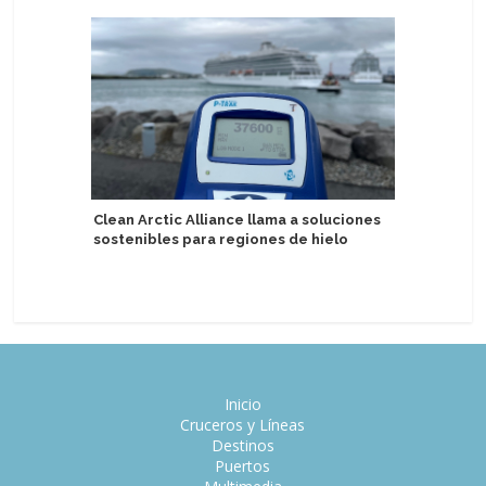
Clean Arctic Alliance llama a soluciones
Video: M
sostenibles para regiones de hielo
técnico p
AquaDo
Inicio
Cruceros y Líneas
Destinos
Puertos