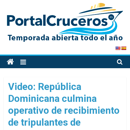
Skip
to
content
PortalCruceros
Toda
la
información
de
Video: República
cruceros
Dominicana culmina
en
un
operativo de recibimiento
solo
sitio
de tripulantes de