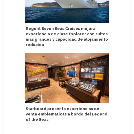
Regent Seven Seas Cruises mejora
Video: M
experiencia de clase Explorer con suites
técnico p
más grandes y capacidad de alojamiento
AquaDo
reducida
Villa Vi
Starboard presenta experiencias de
buques c
venta emblemáticas a bordo del Legend
funciona
of the Seas