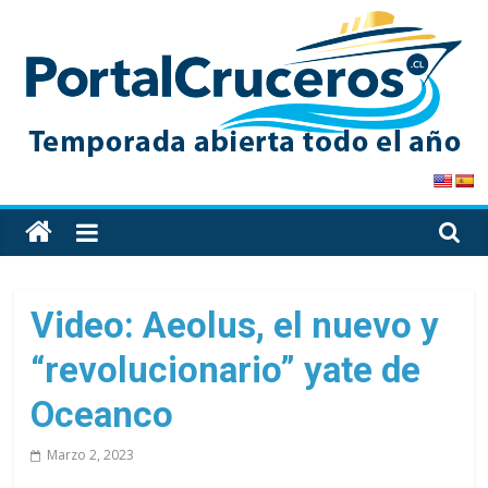
Skip
to
content
PortalCruceros
Toda
la
información
de
Video: Aeolus, el nuevo y
cruceros
“revolucionario” yate de
en
un
Oceanco
solo
sitio
Marzo 2, 2023