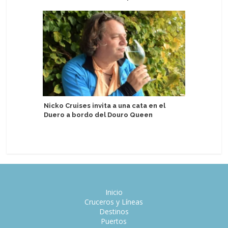
Nicko Cruises invita a una cata en el
Recalada
Duero a bordo del Douro Queen
Valparaí
tempora
Inicio
Cruceros y Líneas
Destinos
Puertos