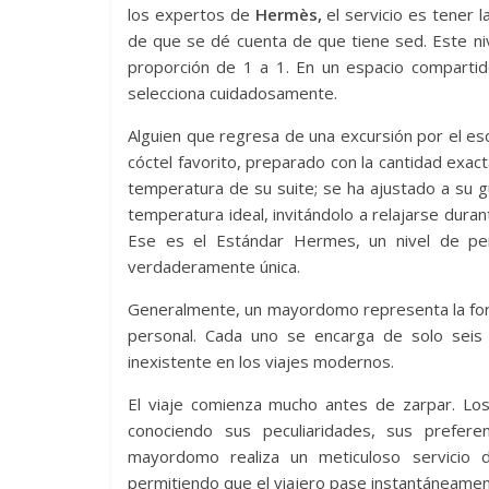
los expertos de
Hermès,
el servicio es tener l
de que se dé cuenta de que tiene sed. Este niv
proporción de 1 a 1. En un espacio compartid
selecciona cuidadosamente.
Alguien que regresa de una excursión por el esc
cóctel favorito, preparado con la cantidad exac
temperatura de su suite; se ha ajustado a su gu
temperatura ideal, invitándolo a relajarse durant
Ese es el Estándar Hermes, un nivel de per
verdaderamente única.
Generalmente, un mayordomo representa la fo
personal. Cada uno se encarga de solo seis s
inexistente en los viajes modernos.
El viaje comienza mucho antes de zarpar. Los 
conociendo sus peculiaridades, sus prefere
mayordomo realiza un meticuloso servicio 
permitiendo que el viajero pase instantáneamen