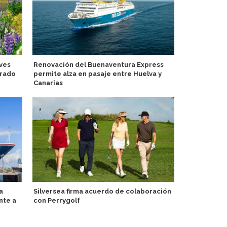
ves
Renovación del Buenaventura Express
Develan imá
orado
permite alza en pasaje entre Huelva y
de Terminal
Canarias
Royal Carib
a
Silversea firma acuerdo de colaboración
social en M
nte a
con Perrygolf
estatales p