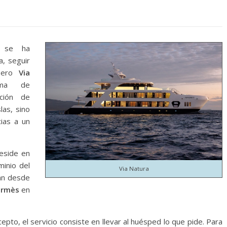
s se ha
a, seguir
Pero
Via
rma de
ción de
las, sino
ias a un
reside en
minio del
Via Natura
lan desde
rmès
en
epto, el servicio consiste en llevar al huésped lo que pide. Para