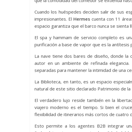
que la comodidad del comedor se extienda hasta
Cuando los huéspedes deciden salir de sus es
impresionantes. El
Hermes
cuenta con 11 áreas
espacio garantiza que el barco nunca se sienta l
El spa y hammam de servicio completo es una 
purificación a base de vapor que es la antítesis p
La nave tiene dos bares de diseño, donde la c
autor en un ambiente de refinada elegancia
separadas para mantener la intimidad de una cen
La Biblioteca, en tanto, es un espacio especia
natural de este sitio declarado Patrimonio de l
El verdadero lujo reside también en la liberta
viajero moderno es el tiempo. Si bien el cruc
flexibilidad de itinerarios más cortos de cuatro
Esto permite a los agentes B2B integrar un