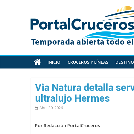
Skip
PortalCruceros
to
content
Toda
la
información
de
cruceros
en
INICIO
CRUCEROS Y LÍNEAS
DESTINO
un
solo
sitio
Via Natura detalla ser
ultralujo Hermes
Abril 30, 2026
Por Redacción PortalCruceros