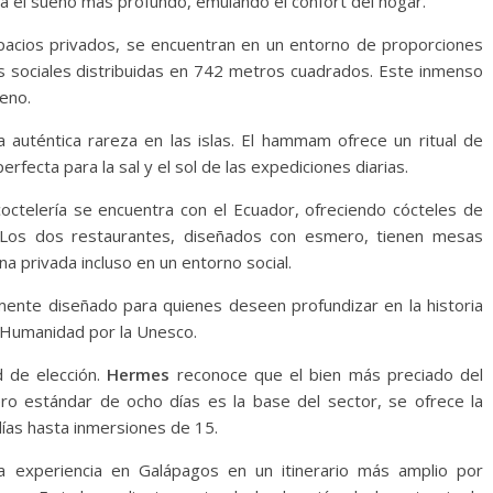
 el sueño más profundo, emulando el confort del hogar.
pacios privados, se encuentran en un entorno de proporciones
 sociales distribuidas en 742 metros cuadrados. Este inmenso
leno.
auténtica rareza en las islas. El hammam ofrece un ritual de
erfecta para la sal y el sol de las expediciones diarias.
octelería se encuentra con el Ecuador, ofreciendo cócteles de
. Los dos restaurantes, diseñados con esmero, tienen mesas
a privada incluso en un entorno social.
lmente diseñado para quienes deseen profundizar en la historia
a Humanidad por la Unesco.
d de elección.
Hermes
reconoce que el bien más preciado del
ero estándar de ocho días es la base del sector, se ofrece la
 días hasta inmersiones de 15.
a experiencia en Galápagos en un itinerario más amplio por