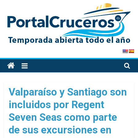
Skip
to
content
PortalCruceros
Toda
la
información
de
Valparaíso y Santiago son
cruceros
incluidos por Regent
en
un
Seven Seas como parte
solo
sitio
de sus excursiones en