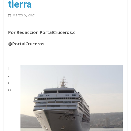
tierra
Marzo 5, 2021
Por Redacción PortalCruceros.cl
@PortalCruceros
L
a
c
o