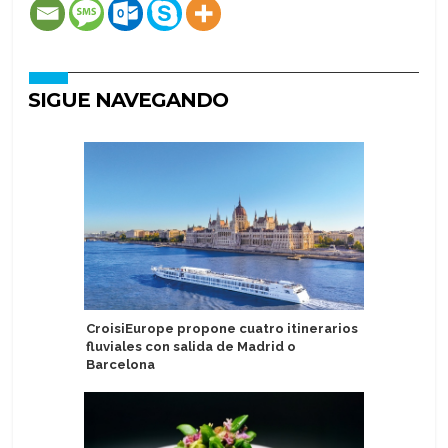
SIGUE NAVEGANDO
CroisiEurope propone cuatro itinerarios
Lindblad
fluviales con salida de Madrid o
en segun
Barcelona
de USD 1