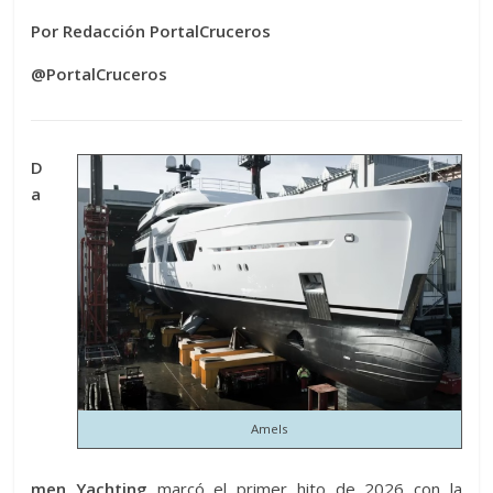
Por Redacción PortalCruceros
@PortalCruceros
D
a
Amels
men Yachting
marcó el primer hito de 2026 con la