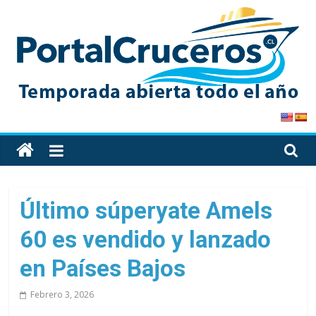
Skip
to
content
PortalCruceros
Toda
la
información
de
Último súperyate Amels
cruceros
60 es vendido y lanzado
en
un
en Países Bajos
solo
sitio
Febrero 3, 2026