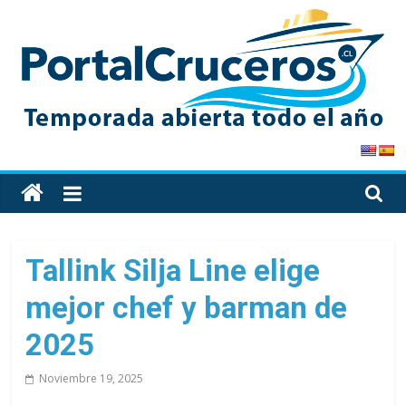
Skip
to
content
PortalCruceros
Toda
la
información
de
Tallink Silja Line elige
cruceros
mejor chef y barman de
en
un
2025
solo
sitio
Noviembre 19, 2025