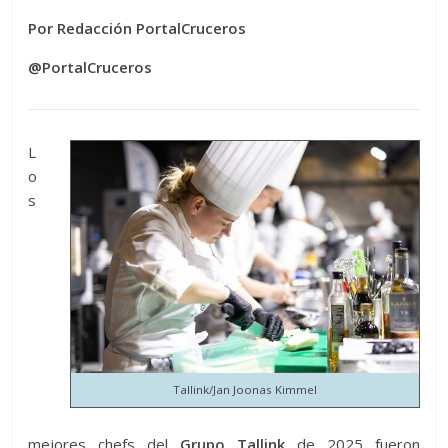
Por Redacción PortalCruceros
@PortalCruceros
L
o
s
Tallink/Jan Joonas Kimmel
mejores chefs del
Grupo Tallink
de 2025 fueron