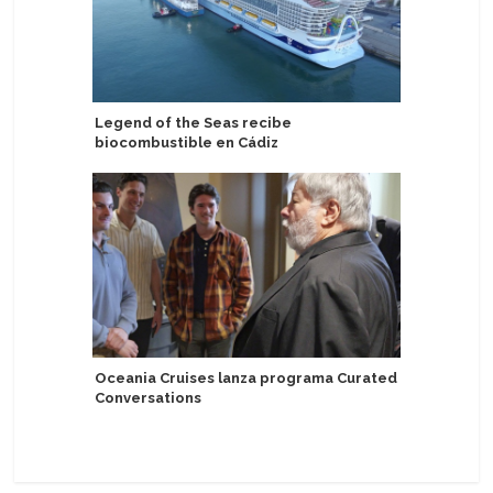
Legend of the Seas recibe
Scenic de
biocombustible en Cádiz
de lujo en
Pacífico 
Oceania Cruises lanza programa Curated
Conversations
Cagliari 
vez al Me