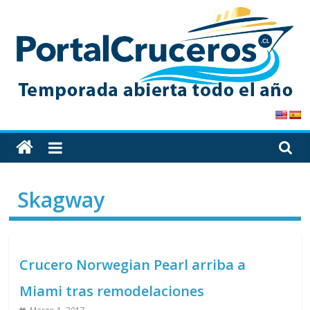
Skip
to
content
PortalCruceros
Toda
la
información
Skagway
de
cruceros
en
un
Crucero Norwegian Pearl arriba a
solo
sitio
Miami tras remodelaciones