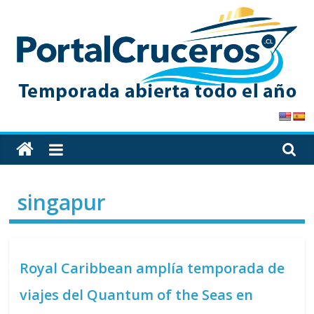
Skip
to
content
PortalCruceros
Toda
la
información
singapur
de
cruceros
en
un
Royal Caribbean amplía temporada de
solo
sitio
viajes del Quantum of the Seas en