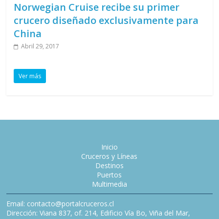
Norwegian Cruise recibe su primer
crucero diseñado exclusivamente para
China
Abril 29, 2017
Ver más
Inicio
Cruceros y Líneas
Destinos
Puertos
Multimedia
Email: contacto@portalcruceros.cl
Dirección: Viana 837, of. 214, Edificio Vía Bo, Viña del Mar,