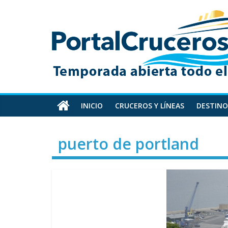
Skip
PortalCruceros
to
content
Toda
la
información
de
cruceros
en
INICIO
CRUCEROS Y LÍNEAS
DESTINO
un
solo
puerto de portland
sitio