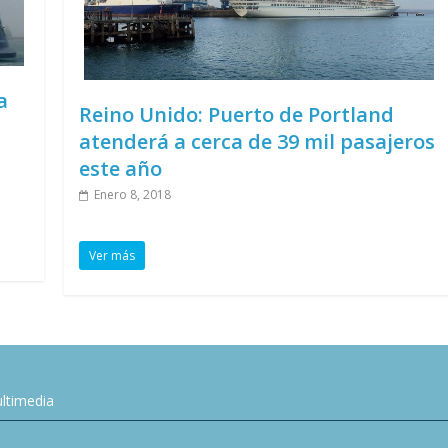
a
Reino Unido: Puerto de Portland
atenderá a cerca de 39 mil pasajeros
este año
Enero 8, 2018
Ver más
ltimedia