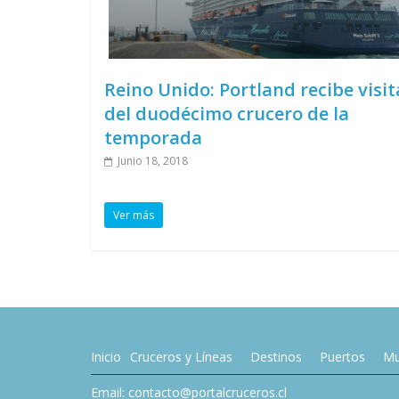
Reino Unido: Portland recibe visit
del duodécimo crucero de la
temporada
Junio 18, 2018
Ver más
Inicio
Cruceros y Líneas
Destinos
Puertos
Mu
Email: contacto@portalcruceros.cl