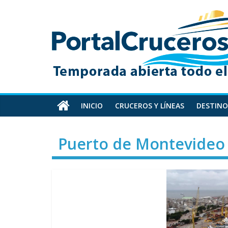
Skip
PortalCruceros
to
content
Toda
la
información
de
cruceros
en
INICIO
CRUCEROS Y LÍNEAS
DESTINO
un
solo
Puerto de Montevideo
sitio