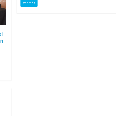
Ver más
el
en