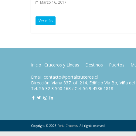
Marzo 16, 2017
Ver más
Inicio
Cruceros y Líneas
Destinos
Puertos
Mu
Email: contacto@portalcruceros.cl
Dirección: Viana 837, of. 214, Edificio Vía Bo, Viña de
Tel: 56 32 3 500 168
/
Cel: 56 9 4586 1818
Copyright © 2026
PortalCruceros
. All rights reserved.