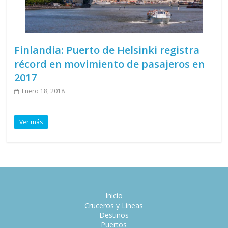
Finlandia: Puerto de Helsinki registra
récord en movimiento de pasajeros en
2017
Enero 18, 2018
Ver más
Inicio
Cruceros y Líneas
Destinos
Puertos