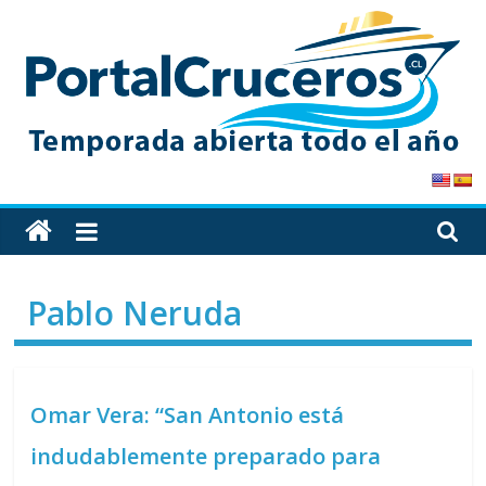
Skip
to
content
PortalCruceros
Toda
la
información
Pablo Neruda
de
cruceros
en
un
Omar Vera: “San Antonio está
solo
sitio
indudablemente preparado para