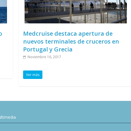
o
Medcruise destaca apertura de
nuevos terminales de cruceros en
Portugal y Grecia
Noviembre 16, 2017
Ver más
ltimedia