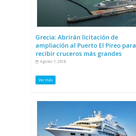
Grecia: Abrirán licitación de
ampliación al Puerto El Pireo para
recibir cruceros más grandes
Agosto 7, 2018
Ver más