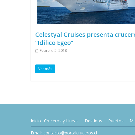
Celestyal Cruises presenta crucer
“Idílico Egeo”
Febrero 5, 2018
Ver más
Inicio
Cruceros y Líneas
Destinos
Puertos
Mu
Email: contacto@portalcruceros.cl