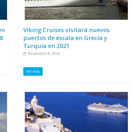
en
Viking Cruises visitará nuevos
18
puertos de escala en Grecia y
Turquía en 2021
Noviembre 9, 2018
Ver más