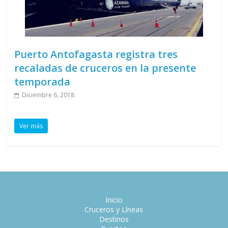
Puerto Antofagasta registra tres
recaladas de cruceros en la presente
temporada
Diciembre 6, 2018
Ver más
Inicio
Cruceros y Líneas
Destinos