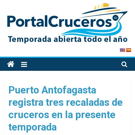
Skip
to
content
PortalCruceros
Toda
la
información
de
Puerto Antofagasta
cruceros
registra tres recaladas de
en
un
cruceros en la presente
solo
sitio
temporada