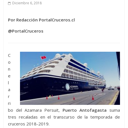
Diciembre 6, 2018
Por Redacción PortalCruceros.cl
@PortalCruceros
C
o
n
e
l
a
r
ri
bo del Azamara Persuit,
Puerto Antofagasta
suma
tres recaladas en el transcurso de la temporada de
cruceros 2018-2019.