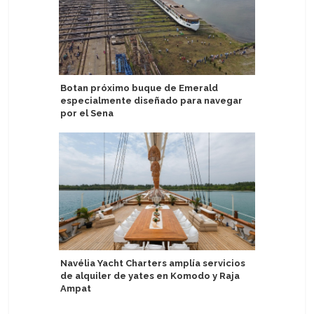
Botan próximo buque de Emerald
Royal Ca
especialmente diseñado para navegar
iniciativ
por el Sena
Regent S
Navélia Yacht Charters amplía servicios
experienc
de alquiler de yates en Komodo y Raja
más gran
Ampat
reducida