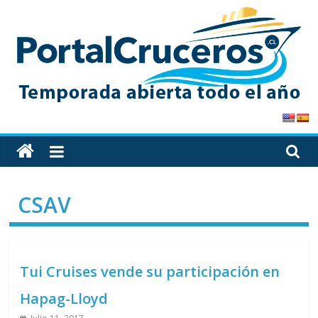
Skip
to
content
PortalCruceros
Toda
la
información
CSAV
de
cruceros
en
un
Tui Cruises vende su participación en
solo
sitio
Hapag-Lloyd