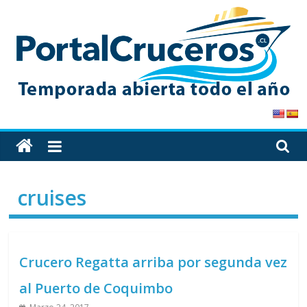
Skip
to
content
PortalCruceros
Toda
la
información
cruises
de
cruceros
en
un
Crucero Regatta arriba por segunda vez
solo
sitio
al Puerto de Coquimbo