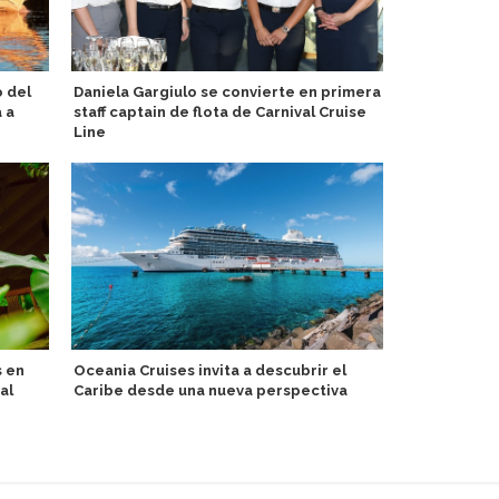
o del
Daniela Gargiulo se convierte en primera
Haití: Royal
 a
staff captain de flota de Carnival Cruise
Panamerican
Line
inauguran c
s en
Oceania Cruises invita a descubrir el
Puerto de F
al
Caribe desde una nueva perspectiva
Oceania Mar