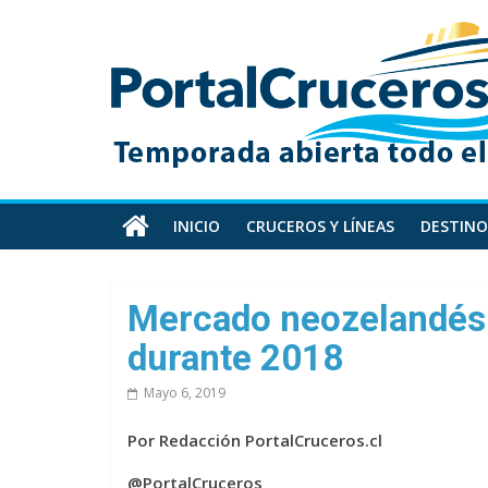
Skip
PortalCruceros
to
content
Toda
la
información
de
cruceros
en
INICIO
CRUCEROS Y LÍNEAS
DESTINO
un
solo
sitio
Mercado neozelandés 
durante 2018
Mayo 6, 2019
Por Redacción PortalCruceros.cl
@PortalCruceros