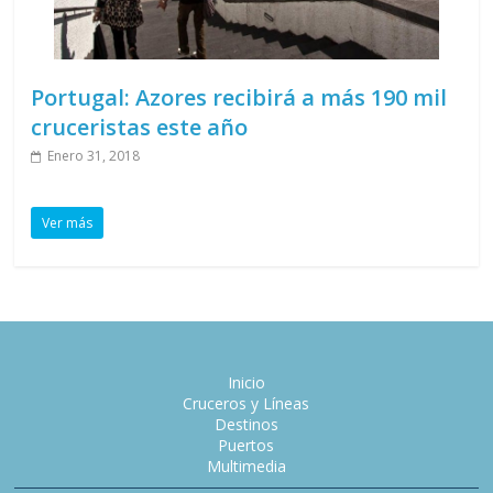
Portugal: Azores recibirá a más 190 mil
cruceristas este año
Enero 31, 2018
Ver más
Inicio
Cruceros y Líneas
Destinos
Puertos
Multimedia