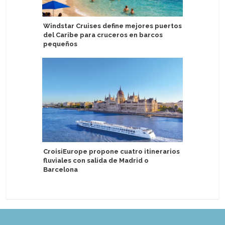
Windstar Cruises define mejores puertos
Tallink ll
del Caribe para cruceros en barcos
finlandes
pequeños
Saarema
CroisiEurope propone cuatro itinerarios
Pareja a
fluviales con salida de Madrid o
por redu
Barcelona
nudista