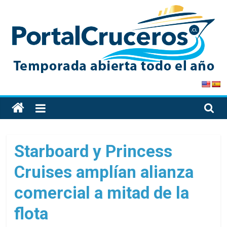
Skip
to
content
PortalCruceros
Toda
la
información
de
Starboard y Princess
cruceros
Cruises amplían alianza
en
un
comercial a mitad de la
solo
sitio
flota