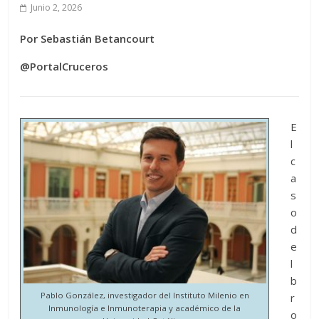
Junio 2, 2026
Por Sebastián Betancourt
@PortalCruceros
E
l
c
a
s
o
d
e
l
b
Pablo González, investigador del Instituto Milenio en
r
Inmunología e Inmunoterapia y académico de la
o