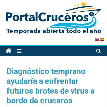
Skip
to
content
PortalCruceros
Toda
la
información
de
Diagnóstico temprano
cruceros
ayudaría a enfrentar
en
un
futuros brotes de virus a
solo
sitio
bordo de cruceros