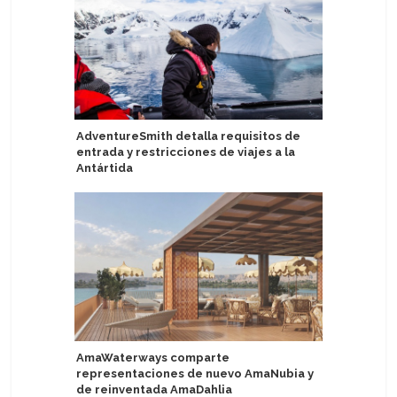
AdventureSmith detalla requisitos de
Scandline
entrada y restricciones de viajes a la
pasajero
Antártida
SeaDream
AmaWaterways comparte
viajes al
representaciones de nuevo AmaNubia y
de reinventada AmaDahlia