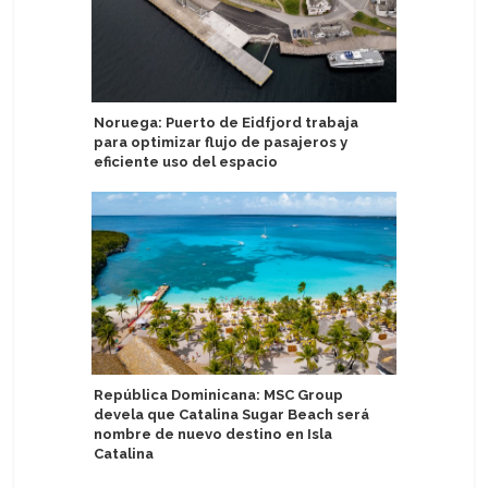
Noruega: Puerto de Eidfjord trabaja
Exejecut
para optimizar flujo de pasajeros y
toma las
eficiente uso del espacio
ejecutivo
República Dominicana: MSC Group
Aprueban
devela que Catalina Sugar Beach será
atención
nombre de nuevo destino en Isla
Catalina