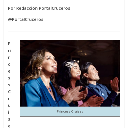
Por Redacción PortalCruceros
@PortalCruceros
P
ri
n
c
e
s
s
C
r
u
i
Princess Cruises
s
e