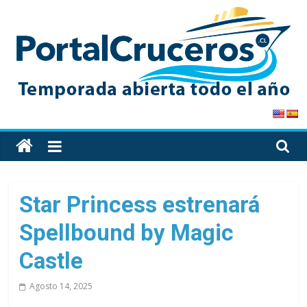
Skip
to
content
PortalCruceros
Toda
la
información
de
Star Princess estrenará
cruceros
Spellbound by Magic
en
un
Castle
solo
sitio
Agosto 14, 2025