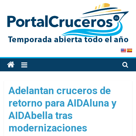
Skip
to
content
PortalCruceros
Toda
la
información
de
Adelantan cruceros de
cruceros
retorno para AIDAluna y
en
un
AIDAbella tras
solo
sitio
modernizaciones