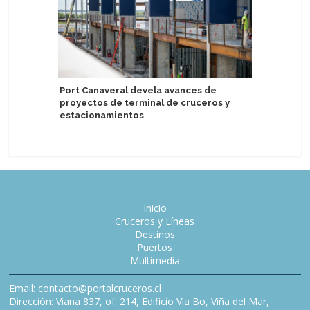
Windstar
Port Canaveral devela avances de
anticipa
proyectos de terminal de cruceros y
2027
estacionamientos
Inicio
Cruceros y Líneas
Destinos
Puertos
Multimedia
Email: contacto@portalcruceros.cl
Dirección: Viana 837, of. 214, Edificio Vía Bo, Viña del Mar,