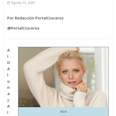
Agosto 15, 2025
Por Redacción PortalCruceros
@PortalCruceros
A
I
D
A
l
u
n
a
y
A
I
AIDA