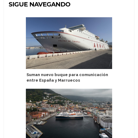
SIGUE NAVEGANDO
Suman nuevo buque para comunicación
Pandaw a
entre España y Marruecos
Hooghly 
de tres 