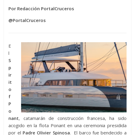
Por Redacción PortalCruceros
@PortalCruceros
E
l
S
p
ir
it
o
f
P
o
nant
, catamarán de construcción francesa, ha sido
acogido en la flota Ponant en una ceremonia presidida
por el
Padre Olivier Spinosa
. El barco fue bendecido a