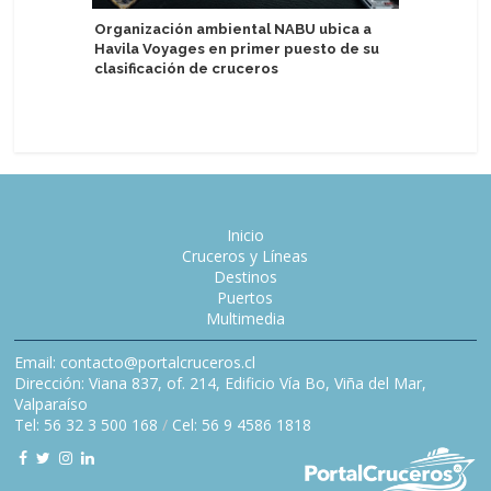
Organización ambiental NABU ubica a
Havila Voyages en primer puesto de su
Holland 
clasificación de cruceros
primeros
moderni
Inicio
Cruceros y Líneas
Destinos
Puertos
Multimedia
Email: contacto@portalcruceros.cl
Dirección: Viana 837, of. 214, Edificio Vía Bo, Viña del Mar,
Valparaíso
Tel: 56 32 3 500 168
/
Cel: 56 9 4586 1818