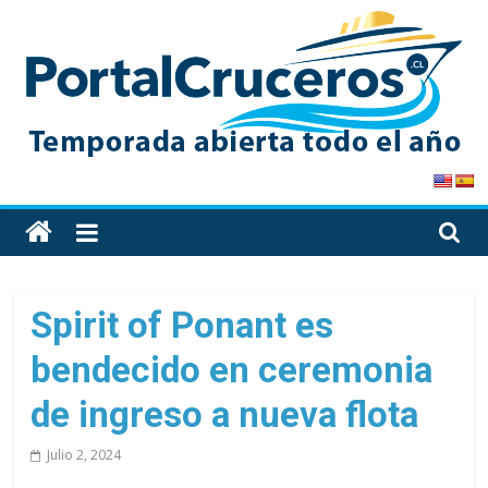
Skip
to
content
PortalCruceros
Toda
la
información
de
Spirit of Ponant es
cruceros
bendecido en ceremonia
en
un
de ingreso a nueva flota
solo
sitio
Julio 2, 2024