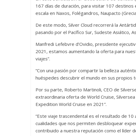
167 días de duración, para visitar 107 destinos
escala en Naxos, Folégandros, Naupacto (Grecia), 
De este modo, Silver Cloud recorrerá la Antárti
pasando por el Pacífico Sur, Sudeste Asiático, As
Manfredi Lefebvre d’Ovidio, presidente ejecutiv
2021, estamos aumentando la oferta para nuest
viajes”.
“Con una pasión por compartir la belleza autén
huéspedes descubrir el mundo en sus propios t
Por su parte, Roberto Martinoli, CEO de Silver
extraordinaria oferta de World Cruise, Silversea
Expedition World Cruise en 2021”.
“Este viaje trascendental es el resultado de 10 a
cualidades que nos permiten desbloquear exper
contribuido a nuestra reputación como el líder de 