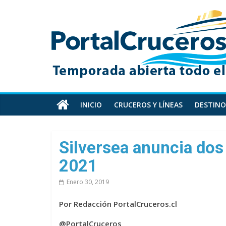
Skip
PortalCruceros
to
content
Toda
la
información
de
cruceros
en
INICIO
CRUCEROS Y LÍNEAS
DESTINO
un
solo
sitio
Silversea anuncia dos
2021
Enero 30, 2019
Por Redacción PortalCruceros.cl
@PortalCruceros