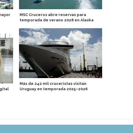
mayor
MSC Cruceros abre reservas para
Carnival am
temporada de verano 2028 en Alaska
con program
para asesore
Más de 242 mil cruceristas visitan
gital
Uruguay en temporada 2025–2026
Scandlines 
pasajeros e