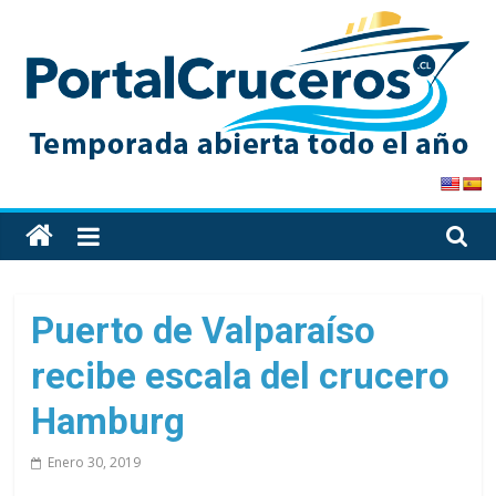
Skip
to
content
PortalCruceros
Toda
la
información
de
Puerto de Valparaíso
cruceros
recibe escala del crucero
en
un
Hamburg
solo
sitio
Enero 30, 2019