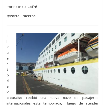
Por Patricia Cofré
@PortalCruceros
E
l
P
u
e
r
t
o
d
e
V
alparaíso
recibió una nueva nave de pasajeros
internacionales esta temporada, luego de atender