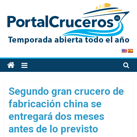
Skip
to
content
PortalCruceros
Toda
la
información
de
Segundo gran crucero de
cruceros
fabricación china se
en
un
entregará dos meses
solo
sitio
antes de lo previsto