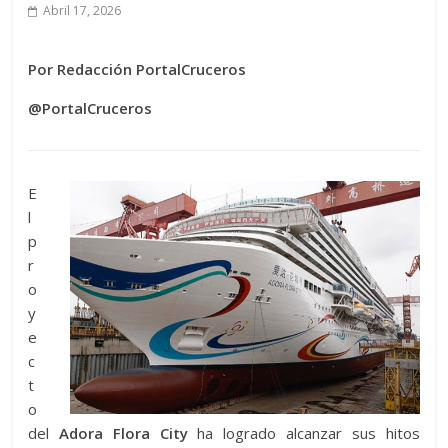
Abril 17, 2026
Por Redacción PortalCruceros
@PortalCruceros
E
l
p
r
o
y
e
c
t
o
del
Adora Flora City
ha logrado alcanzar sus hitos