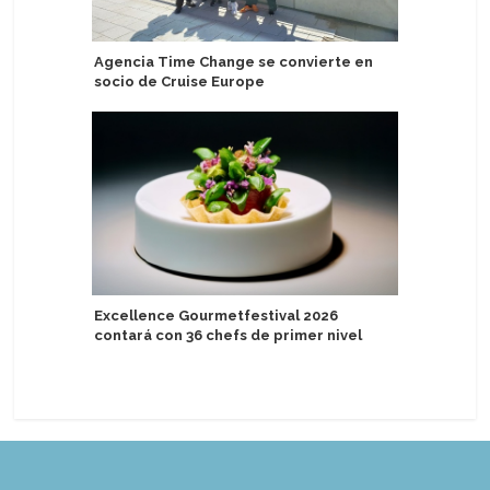
Agencia Time Change se convierte en
Adora se
socio de Cruise Europe
Especial 
Asia
Excellence Gourmetfestival 2026
contará con 36 chefs de primer nivel
TUI Rive
barcos p