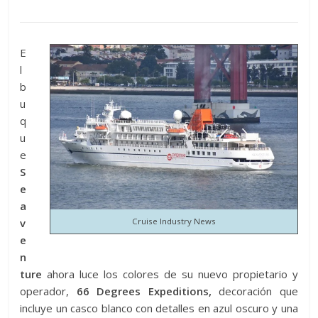
E
l
b
u
q
u
e
S
e
a
v
Cruise Industry News
e
n
ture
ahora luce los colores de su nuevo propietario y
operador,
66 Degrees Expeditions,
decoración que
incluye un casco blanco con detalles en azul oscuro y una