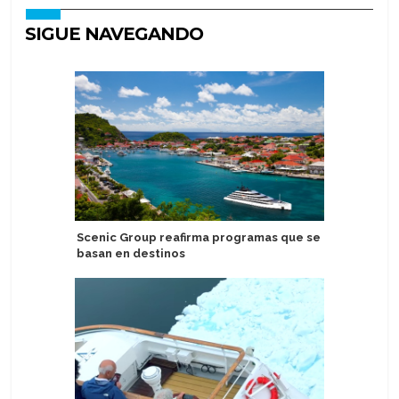
SIGUE NAVEGANDO
Scenic Group reafirma programas que se
Recalada
basan en destinos
Valparaí
tempora