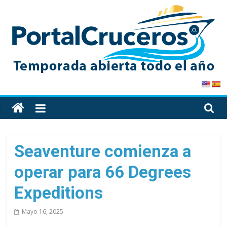
Skip
to
content
PortalCruceros
Toda
la
información
de
Seaventure comienza a
cruceros
operar para 66 Degrees
en
un
Expeditions
solo
sitio
Mayo 16, 2025