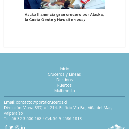
Asuka II anuncia gran crucero por Alaska,
la Costa Oeste y Hawaii en 2027
United W
barcos c
fase de 
Inicio
Cruceros y Líneas
Destinos
Puertos
Multimedia
Email: contacto@portalcruceros.cl
Dirección: Viana 837, of. 214, Edificio Vía Bo, Viña del Mar,
Valparaíso
Tel: 56 32 3 500 168
/
Cel: 56 9 4586 1818