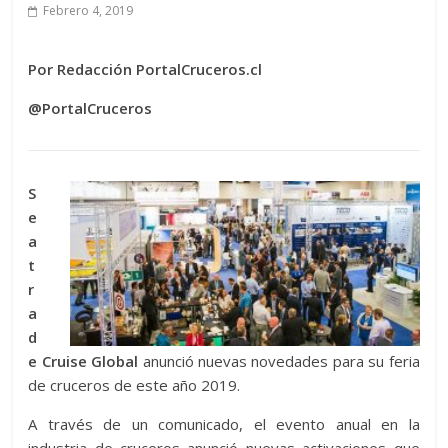
Febrero 4, 2019
Por Redacción PortalCruceros.cl
@PortalCruceros
S
e
a
t
r
a
d
e Cruise Global
anunció nuevas novedades para su feria
de cruceros de este año 2019.
A través de un comunicado, el evento anual en la