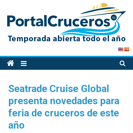
Skip
to
content
PortalCruceros
Toda
la
información
de
Seatrade Cruise Global
cruceros
presenta novedades para
en
un
feria de cruceros de este
solo
sitio
año