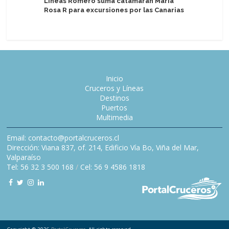
Líneas Romero suma catamarán María
Astoria G
Rosa R para excursiones por las Canarias
personas
Inicio
Cruceros y Líneas
Destinos
Puertos
Multimedia
Email: contacto@portalcruceros.cl
Dirección: Viana 837, of. 214, Edificio Vía Bo, Viña del Mar,
Valparaíso
Tel: 56 32 3 500 168
/
Cel: 56 9 4586 1818