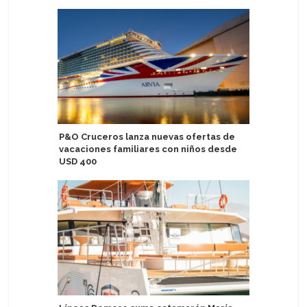
P&O Cruceros lanza nuevas ofertas de
Alaska: H
vacaciones familiares con niños desde
de crucer
USD 400
Harbor