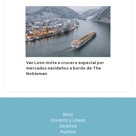
Van Loon invita a crucero especial por
Lindblad
mercados navideños a bordo de The
en segun
Nobleman
de USD 1
Inicio
Cruceros y Líneas
Destinos
Puertos