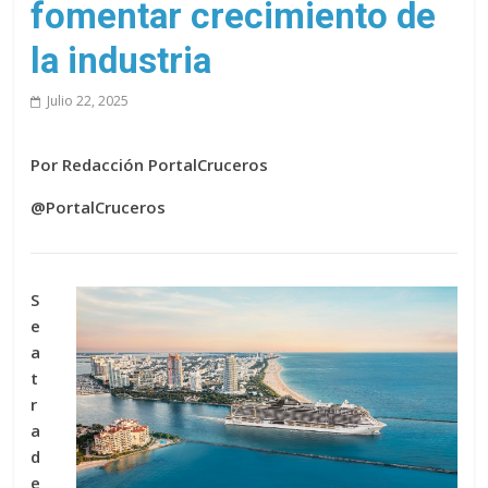
fomentar crecimiento de
la industria
Julio 22, 2025
Por Redacción PortalCruceros
@PortalCruceros
S
e
a
t
r
a
d
e