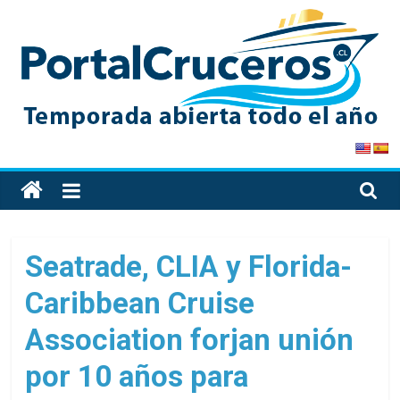
Skip
to
content
PortalCruceros
Toda
la
información
de
Seatrade, CLIA y Florida-
cruceros
Caribbean Cruise
en
un
Association forjan unión
solo
sitio
por 10 años para