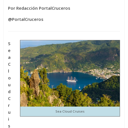
Por Redacción PortalCruceros
@PortalCruceros
S
e
a
C
l
o
u
d
C
r
u
Sea Cloud Cruises
i
s