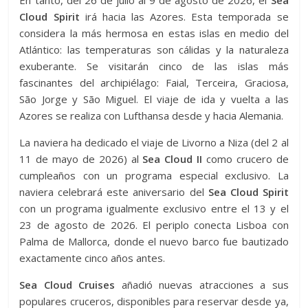
En tanto, del 26 de julio al 9 de agosto de 2026, el
Sea
Cloud Spirit
irá hacia las Azores. Esta temporada se
considera la más hermosa en estas islas en medio del
Atlántico: las temperaturas son cálidas y la naturaleza
exuberante. Se visitarán cinco de las islas más
fascinantes del archipiélago: Faial, Terceira, Graciosa,
São Jorge y São Miguel. El viaje de ida y vuelta a las
Azores se realiza con Lufthansa desde y hacia Alemania.
La naviera ha dedicado el viaje de Livorno a Niza (del 2 al
11 de mayo de 2026) al
Sea Cloud II
como crucero de
cumpleaños con un programa especial exclusivo. La
naviera celebrará este aniversario del
Sea Cloud Spirit
con un programa igualmente exclusivo entre el 13 y el
23 de agosto de 2026. El periplo conecta Lisboa con
Palma de Mallorca, donde el nuevo barco fue bautizado
exactamente cinco años antes.
Sea Cloud Cruises
añadió nuevas atracciones a sus
populares cruceros, disponibles para reservar desde ya,