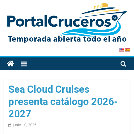
Skip
to
content
PortalCruceros
Toda
la
información
de
Sea Cloud Cruises
cruceros
presenta catálogo 2026-
en
un
2027
solo
sitio
Junio 10, 2025