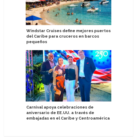
Windstar Cruises define mejores puertos
United W
del Caribe para cruceros en barcos
barcos c
pequeños
fase de 
Carnival apoya celebraciones de
Azamara 
aniversario de EE.UU. a través de
de Venta
embajadas en el Caribe y Centroamérica