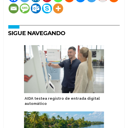
SIGUE NAVEGANDO
AIDA testea registro de entrada digital
Brasil re
automático
turistas 
semestr