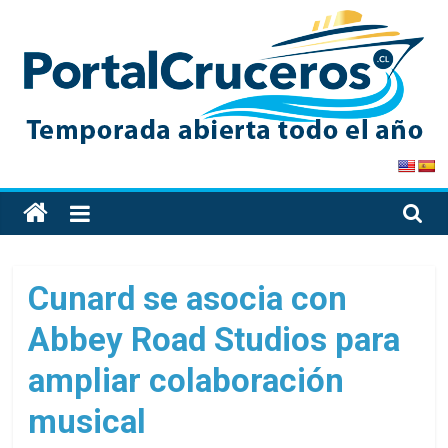
Skip
to
content
PortalCruceros
Toda
la
información
de
Cunard se asocia con
cruceros
Abbey Road Studios para
en
un
ampliar colaboración
solo
sitio
musical