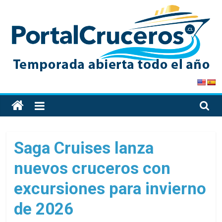
Skip
to
content
PortalCruceros
Toda
la
información
de
Saga Cruises lanza
cruceros
nuevos cruceros con
en
un
excursiones para invierno
solo
sitio
de 2026