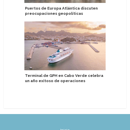
Puertos de Europa Atlántica discuten
Egipto se
preocupaciones geopolíticas
recalada 
Voyages
Terminal de GPH en Cabo Verde celebra
un año exitoso de operaciones
Recalada
Valparaí
tempora