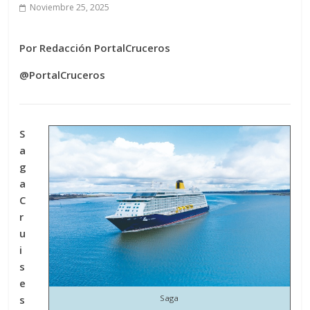
Noviembre 25, 2025
Por Redacción PortalCruceros
@PortalCruceros
S
a
g
a
C
r
u
i
s
e
s
Saga